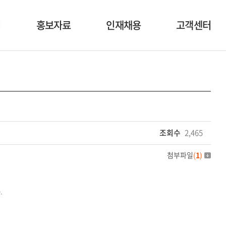
너
홍보자료
인재채용
고객센터
사업자료
인재상
공지사항
행사소식
복리후생
1:1 문의
영상자료
채용공고
이벤트
조회수
2,465
첨부파일
(
1
)
.