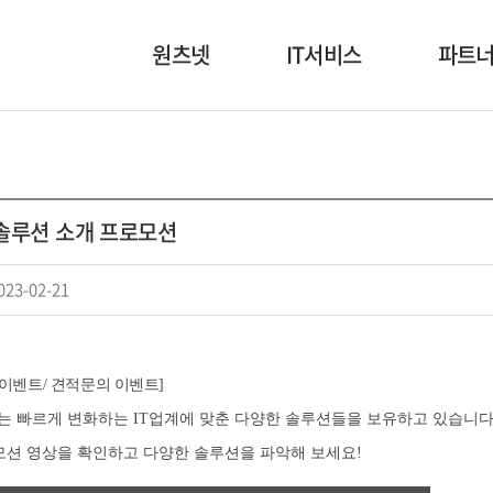
원츠넷
IT서비스
파트
회사소개
NI/SI
고객사
인사말
보안
협력사
 솔루션 소개 프로모션
회사연혁
디지털 인프라
조직도
원츠패스
023-02-21
본부소개
HABER
오시는 길
 이벤트/ 견적문의 이벤트]
uba는 빠르게 변화하는 IT업계에 맞춘 다양한 솔루션들을 보유하고 있습니다
모션 영상을 확인하고 다양한 솔루션을 파악해 보세요!