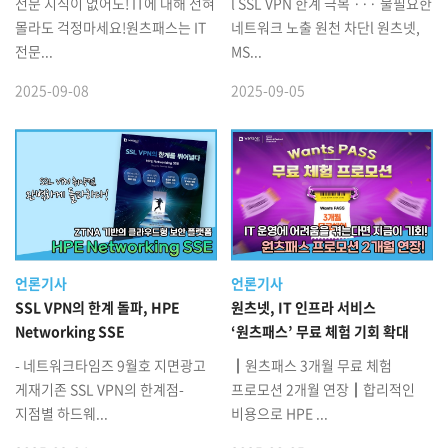
전문 지식이 없어도! IT에 대해 전혀
l SSL VPN 한계 극복 ··· 불필요한
몰라도 걱정마세요!원츠패스는 IT
네트워크 노출 원천 차단l 원츠넷,
전문...
MS...
2025-09-08
2025-09-05
언론기사
언론기사
SSL VPN의 한계 돌파, HPE
원츠넷, IT 인프라 서비스
Networking SSE
‘원츠패스’ 무료 체험 기회 확대
- 네트워크타임즈 9월호 지면광고
┃원츠패스 3개월 무료 체험
게재기존 SSL VPN의 한계점-
프로모션 2개월 연장┃합리적인
지점별 하드웨...
비용으로 HPE ...