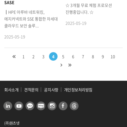
SASE
☆ 3개월 무료 체험 프로모션
┃HPE 아루바 네트워킹,
진행중입니다. ☆
에지커넥트와 SSE 통합한 차세대
2025-05-19
클라우드 보안 솔루...
2025-05-19
1
2
3
4
5
6
7
8
9
10
회사소개
견적문의
공지사항
개인정보처리방침
(주)원츠넷