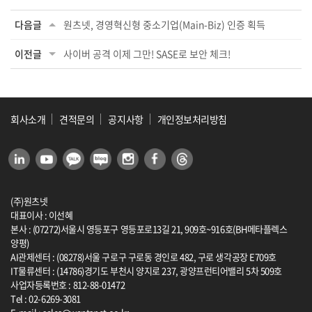
다음글
원츠넷, 경영혁신형 중소기업(Main-Biz) 인증 획득
이전글
사이버 공격 이제 그만! SASE로 보안 체크!
회사소개
견적문의
공지사항
개인정보처리방침
(주)원츠넷
대표이사 : 이선혜
본사 : (07272)서울시 영등포구 영등포로13길 21, 909호~916호(BH메타플렉스
양평)
AI관제센터 : (08278)서울 구로구 구로동 경인로 482, 구로 생각공장 E709호
IT물류센터 : (14786)경기도 부천시 양지로 237, 광양프런티어밸리 5차 509호
사업자등록번호 : 812-88-01472
Tel : 02-6269-3081